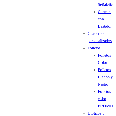
Señalética
Carteles
con
Bastidor
Cuadernos
personalizados
Folletos
Folletos
Color
Folletos
Blanco y
Negro
Folletos
color
PROMO
Dípticos y