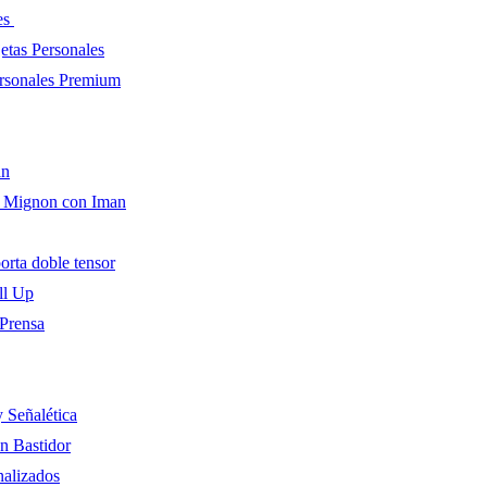
es
etas Personales
ersonales Premium
án
o Mignon con Iman
orta doble tensor
ll Up
Prensa
y Señalética
on Bastidor
alizados