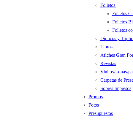
Folletos
Folletos C
Folletos B
Folletos 
Dípticos y Trípti
Libros
Afiches Gran Fo
Revistas
Vinilos-Lonas-pa
Carpetas de Pres
Sobres Impresos
Promos
Fotos
Presupuestos