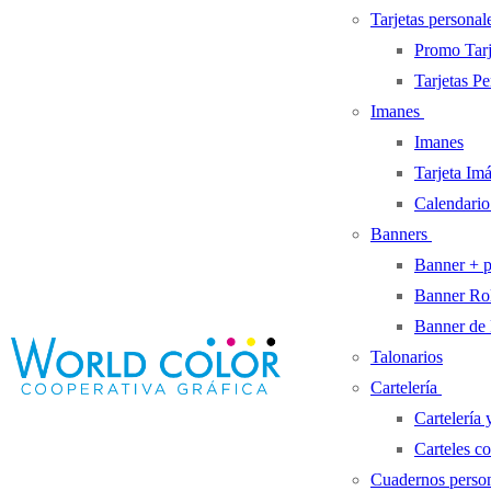
Tarjetas personal
Promo Tarj
Tarjetas P
Imanes
Imanes
Tarjeta Im
Calendari
Banners
Banner + p
Banner Ro
Banner de 
Talonarios
Cartelería
Cartelería 
Carteles c
Cuadernos person