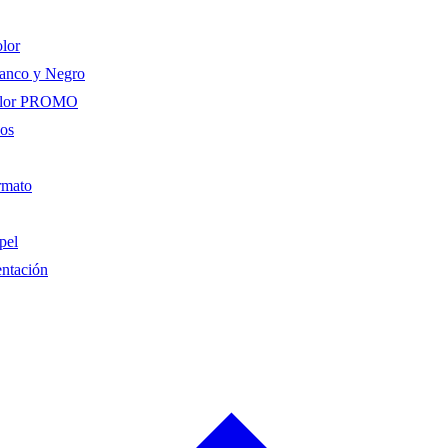
olor
lanco y Negro
color PROMO
cos
rmato
pel
entación