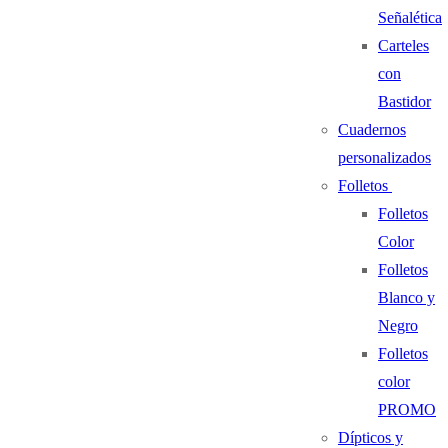
Señalética
Carteles
con
Bastidor
Cuadernos
personalizados
Folletos
Folletos
Color
Folletos
Blanco y
Negro
Folletos
color
PROMO
Dípticos y